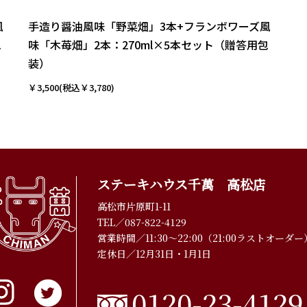
風
手造り醤油風味「野菜畑」3本+フランボワーズ風
包
味「木苺畑」2本：270ml×5本セット（贈答用包
装）
￥3,500(税込￥3,780)
ステーキハウス千萬 高松店
高松市片原町1-11
TEL／
087-822-4129
営業時間／11:30〜22:00（21:00ラストオーダー
定休日／12月31日・1月1日
0120-23-4129