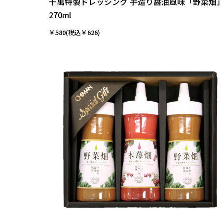
千萬特製ドレッシング 手造り醤油風味「野菜畑
270ml
￥580(税込￥626)