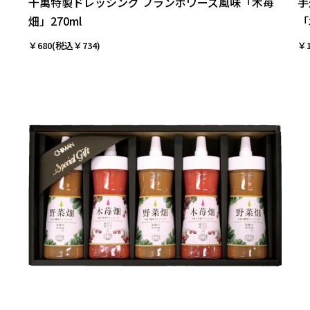
」
千萬特製ドレッシング フランボワーズ風味「木苺
手
畑」270ml
「
￥680(税込￥734)
￥1