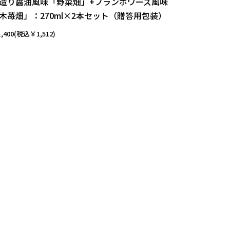
造り醤油風味「野菜畑」+フランボワーズ風味
木苺畑」：270ml×2本セット（贈答用包装）
,400(税込￥1,512)